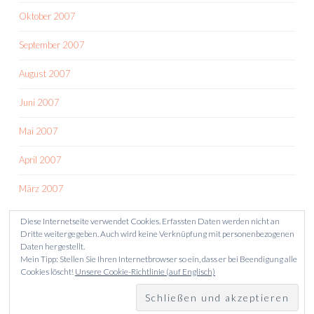
Oktober 2007
September 2007
August 2007
Juni 2007
Mai 2007
April 2007
März 2007
Diese Internetseite verwendet Cookies. Erfassten Daten werden nicht an
Dritte weitergegeben. Auch wird keine Verknüpfung mit personenbezogenen
Daten hergestellt.
Mein Tipp: Stellen Sie Ihren Internetbrowser so ein, dass er bei Beendigung alle
Cookies löscht!
Unsere Cookie-Richtlinie (auf Englisch)
STOLZ PRÄSENTIERT VON WORDPRESS
THEME: SKETCH VON
WORDPRESS.COM
.