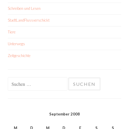
Schreiben und Lesen
StadtLandFlussverschickt
Tiere
Unterwegs
Zeitgeschichte
Suchen
nach:
September 2008
M
D
M
D
F
S
S