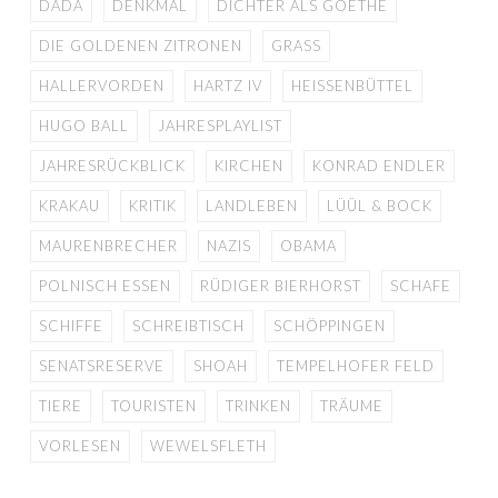
DADA
DENKMAL
DICHTER ALS GOETHE
DIE GOLDENEN ZITRONEN
GRASS
HALLERVORDEN
HARTZ IV
HEISSENBÜTTEL
HUGO BALL
JAHRESPLAYLIST
JAHRESRÜCKBLICK
KIRCHEN
KONRAD ENDLER
KRAKAU
KRITIK
LANDLEBEN
LÜÜL & BOCK
MAURENBRECHER
NAZIS
OBAMA
POLNISCH ESSEN
RÜDIGER BIERHORST
SCHAFE
SCHIFFE
SCHREIBTISCH
SCHÖPPINGEN
SENATSRESERVE
SHOAH
TEMPELHOFER FELD
TIERE
TOURISTEN
TRINKEN
TRÄUME
VORLESEN
WEWELSFLETH