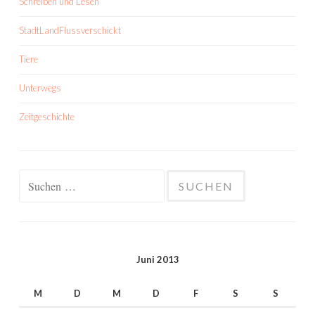
Schreiben und Lesen
StadtLandFlussverschickt
Tiere
Unterwegs
Zeitgeschichte
Suchen
nach:
Juni 2013
M
D
M
D
F
S
S