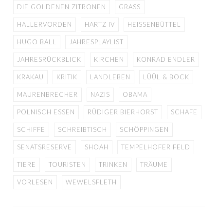
DIE GOLDENEN ZITRONEN
GRASS
HALLERVORDEN
HARTZ IV
HEISSENBÜTTEL
HUGO BALL
JAHRESPLAYLIST
JAHRESRÜCKBLICK
KIRCHEN
KONRAD ENDLER
KRAKAU
KRITIK
LANDLEBEN
LÜÜL & BOCK
MAURENBRECHER
NAZIS
OBAMA
POLNISCH ESSEN
RÜDIGER BIERHORST
SCHAFE
SCHIFFE
SCHREIBTISCH
SCHÖPPINGEN
SENATSRESERVE
SHOAH
TEMPELHOFER FELD
TIERE
TOURISTEN
TRINKEN
TRÄUME
VORLESEN
WEWELSFLETH