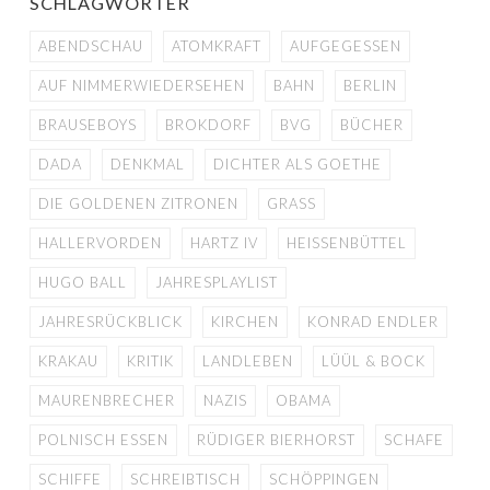
SCHLAGWÖRTER
ABENDSCHAU
ATOMKRAFT
AUFGEGESSEN
AUF NIMMERWIEDERSEHEN
BAHN
BERLIN
BRAUSEBOYS
BROKDORF
BVG
BÜCHER
DADA
DENKMAL
DICHTER ALS GOETHE
DIE GOLDENEN ZITRONEN
GRASS
HALLERVORDEN
HARTZ IV
HEISSENBÜTTEL
HUGO BALL
JAHRESPLAYLIST
JAHRESRÜCKBLICK
KIRCHEN
KONRAD ENDLER
KRAKAU
KRITIK
LANDLEBEN
LÜÜL & BOCK
MAURENBRECHER
NAZIS
OBAMA
POLNISCH ESSEN
RÜDIGER BIERHORST
SCHAFE
SCHIFFE
SCHREIBTISCH
SCHÖPPINGEN