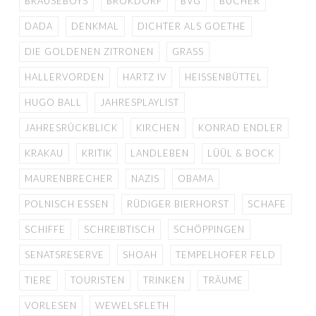
BRAUSEBOYS
BROKDORF
BVG
BÜCHER
DADA
DENKMAL
DICHTER ALS GOETHE
DIE GOLDENEN ZITRONEN
GRASS
HALLERVORDEN
HARTZ IV
HEISSENBÜTTEL
HUGO BALL
JAHRESPLAYLIST
JAHRESRÜCKBLICK
KIRCHEN
KONRAD ENDLER
KRAKAU
KRITIK
LANDLEBEN
LÜÜL & BOCK
MAURENBRECHER
NAZIS
OBAMA
POLNISCH ESSEN
RÜDIGER BIERHORST
SCHAFE
SCHIFFE
SCHREIBTISCH
SCHÖPPINGEN
SENATSRESERVE
SHOAH
TEMPELHOFER FELD
TIERE
TOURISTEN
TRINKEN
TRÄUME
VORLESEN
WEWELSFLETH