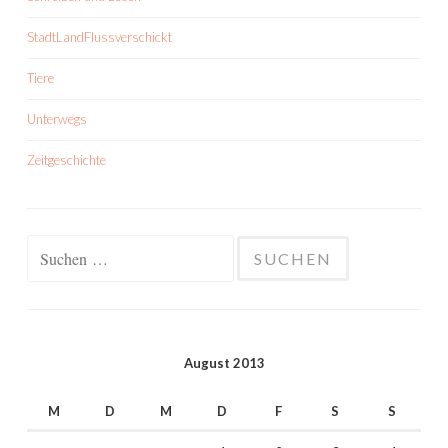
StadtLandFlussverschickt
Tiere
Unterwegs
Zeitgeschichte
Suchen
nach:
August 2013
M
D
M
D
F
S
S