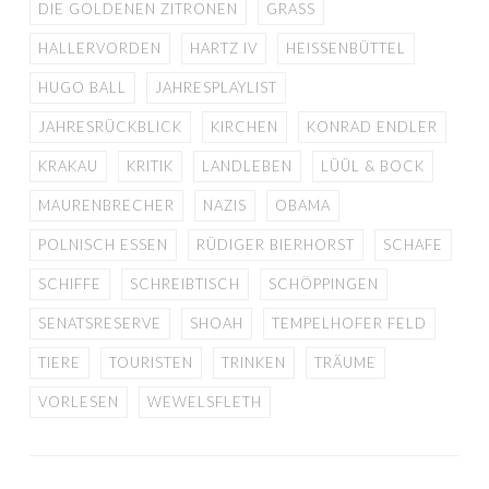
DIE GOLDENEN ZITRONEN
GRASS
HALLERVORDEN
HARTZ IV
HEISSENBÜTTEL
HUGO BALL
JAHRESPLAYLIST
JAHRESRÜCKBLICK
KIRCHEN
KONRAD ENDLER
KRAKAU
KRITIK
LANDLEBEN
LÜÜL & BOCK
MAURENBRECHER
NAZIS
OBAMA
POLNISCH ESSEN
RÜDIGER BIERHORST
SCHAFE
SCHIFFE
SCHREIBTISCH
SCHÖPPINGEN
SENATSRESERVE
SHOAH
TEMPELHOFER FELD
TIERE
TOURISTEN
TRINKEN
TRÄUME
VORLESEN
WEWELSFLETH