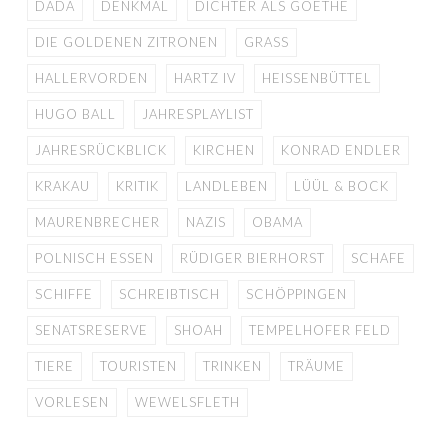
DADA
DENKMAL
DICHTER ALS GOETHE
DIE GOLDENEN ZITRONEN
GRASS
HALLERVORDEN
HARTZ IV
HEISSENBÜTTEL
HUGO BALL
JAHRESPLAYLIST
JAHRESRÜCKBLICK
KIRCHEN
KONRAD ENDLER
KRAKAU
KRITIK
LANDLEBEN
LÜÜL & BOCK
MAURENBRECHER
NAZIS
OBAMA
POLNISCH ESSEN
RÜDIGER BIERHORST
SCHAFE
SCHIFFE
SCHREIBTISCH
SCHÖPPINGEN
SENATSRESERVE
SHOAH
TEMPELHOFER FELD
TIERE
TOURISTEN
TRINKEN
TRÄUME
VORLESEN
WEWELSFLETH