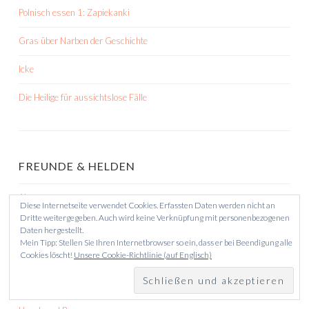
Polnisch essen 1: Zapiekanki
Gras über Narben der Geschichte
Icke
Die Heilige für aussichtslose Fälle
FREUNDE & HELDEN
Ahne
Diese Internetseite verwendet Cookies. Erfassten Daten werden nicht an
Dritte weitergegeben. Auch wird keine Verknüpfung mit personenbezogenen
Andreas Gläser
Daten hergestellt.
Mein Tipp: Stellen Sie Ihren Internetbrowser so ein, dass er bei Beendigung alle
Bov Bjerg
Cookies löscht!
Unsere Cookie-Richtlinie (auf Englisch)
Brauseboys