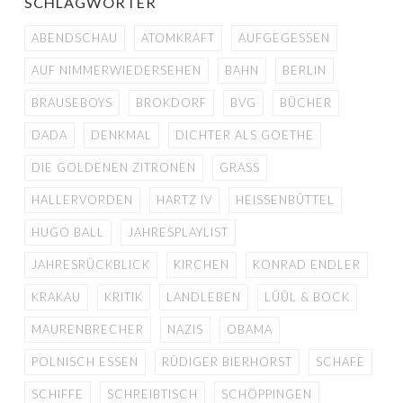
SCHLAGWÖRTER
ABENDSCHAU
ATOMKRAFT
AUFGEGESSEN
AUF NIMMERWIEDERSEHEN
BAHN
BERLIN
BRAUSEBOYS
BROKDORF
BVG
BÜCHER
DADA
DENKMAL
DICHTER ALS GOETHE
DIE GOLDENEN ZITRONEN
GRASS
HALLERVORDEN
HARTZ IV
HEISSENBÜTTEL
HUGO BALL
JAHRESPLAYLIST
JAHRESRÜCKBLICK
KIRCHEN
KONRAD ENDLER
KRAKAU
KRITIK
LANDLEBEN
LÜÜL & BOCK
MAURENBRECHER
NAZIS
OBAMA
POLNISCH ESSEN
RÜDIGER BIERHORST
SCHAFE
SCHIFFE
SCHREIBTISCH
SCHÖPPINGEN