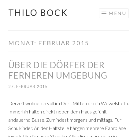
THILO BOCK
Springe
MENÜ
zum
Inhalt
MONAT:
FEBRUAR 2015
ÜBER DIE DÖRFER DER
FERNEREN UMGEBUNG
27. FEBRUAR 2015
Derzeit wohne ich voll im Dorf. Mitten drin in Wewelsfleth.
Immerhin halten direkt neben dem Haus gefühlt
andauernd Busse. Zumindest morgens und mittags. Für
Schulkinder. An der Haltstelle hängen mehrere Fahrpläne
jeweils für die ganze Strecke. Allerdings muss man sie