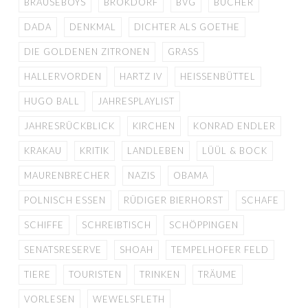
BRAUSEBOYS
BROKDORF
BVG
BÜCHER
DADA
DENKMAL
DICHTER ALS GOETHE
DIE GOLDENEN ZITRONEN
GRASS
HALLERVORDEN
HARTZ IV
HEISSENBÜTTEL
HUGO BALL
JAHRESPLAYLIST
JAHRESRÜCKBLICK
KIRCHEN
KONRAD ENDLER
KRAKAU
KRITIK
LANDLEBEN
LÜÜL & BOCK
MAURENBRECHER
NAZIS
OBAMA
POLNISCH ESSEN
RÜDIGER BIERHORST
SCHAFE
SCHIFFE
SCHREIBTISCH
SCHÖPPINGEN
SENATSRESERVE
SHOAH
TEMPELHOFER FELD
TIERE
TOURISTEN
TRINKEN
TRÄUME
VORLESEN
WEWELSFLETH