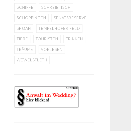
SCHIFFE
SCHREIBTISCH
SCHÖPPINGEN
SENATSRESERVE
SHOAH
TEMPELHOFER FELD
TIERE
TOURISTEN
TRINKEN
TRÄUME
VORLESEN
WEWELSFLETH