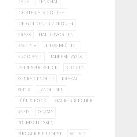
DADA
DENKMAL
DICHTER ALS GOETHE
DIE GOLDENEN ZITRONEN
GRASS
HALLERVORDEN
HARTZ IV
HEISSENBÜTTEL
HUGO BALL
JAHRESPLAYLIST
JAHRESRÜCKBLICK
KIRCHEN
KONRAD ENDLER
KRAKAU
KRITIK
LANDLEBEN
LÜÜL & BOCK
MAURENBRECHER
NAZIS
OBAMA
POLNISCH ESSEN
RÜDIGER BIERHORST
SCHAFE