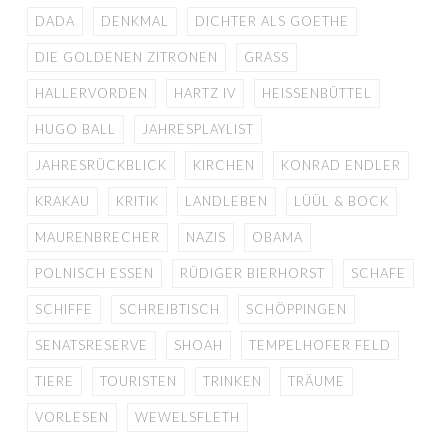
DADA
DENKMAL
DICHTER ALS GOETHE
DIE GOLDENEN ZITRONEN
GRASS
HALLERVORDEN
HARTZ IV
HEISSENBÜTTEL
HUGO BALL
JAHRESPLAYLIST
JAHRESRÜCKBLICK
KIRCHEN
KONRAD ENDLER
KRAKAU
KRITIK
LANDLEBEN
LÜÜL & BOCK
MAURENBRECHER
NAZIS
OBAMA
POLNISCH ESSEN
RÜDIGER BIERHORST
SCHAFE
SCHIFFE
SCHREIBTISCH
SCHÖPPINGEN
SENATSRESERVE
SHOAH
TEMPELHOFER FELD
TIERE
TOURISTEN
TRINKEN
TRÄUME
VORLESEN
WEWELSFLETH