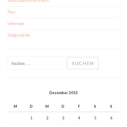
StadtLandFlussverschickt
Tiere
Unterwegs
Zeitgeschichte
Suchen
nach:
Dezember 2015
M
D
M
D
F
S
S
1
2
3
4
5
6