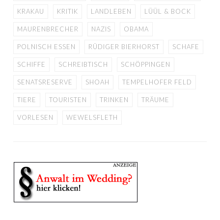
KRAKAU
KRITIK
LANDLEBEN
LÜÜL & BOCK
MAURENBRECHER
NAZIS
OBAMA
POLNISCH ESSEN
RÜDIGER BIERHORST
SCHAFE
SCHIFFE
SCHREIBTISCH
SCHÖPPINGEN
SENATSRESERVE
SHOAH
TEMPELHOFER FELD
TIERE
TOURISTEN
TRINKEN
TRÄUME
VORLESEN
WEWELSFLETH