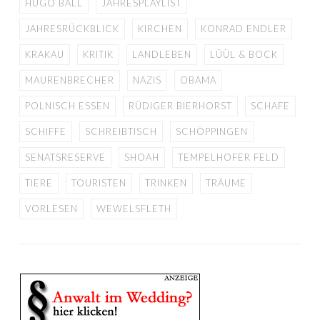
HUGO BALL
JAHRESPLAYLIST
JAHRESRÜCKBLICK
KIRCHEN
KONRAD ENDLER
KRAKAU
KRITIK
LANDLEBEN
LÜÜL & BOCK
MAURENBRECHER
NAZIS
OBAMA
POLNISCH ESSEN
RÜDIGER BIERHORST
SCHAFE
SCHIFFE
SCHREIBTISCH
SCHÖPPINGEN
SENATSRESERVE
SHOAH
TEMPELHOFER FELD
TIERE
TOURISTEN
TRINKEN
TRÄUME
VORLESEN
WEWELSFLETH