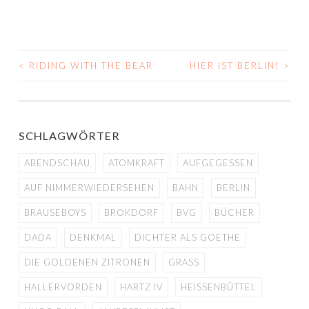
<
RIDING WITH THE BEAR
HIER IST BERLIN!
>
BEITRAGS-
NAVIGATION
SCHLAGWÖRTER
ABENDSCHAU
ATOMKRAFT
AUFGEGESSEN
AUF NIMMERWIEDERSEHEN
BAHN
BERLIN
BRAUSEBOYS
BROKDORF
BVG
BÜCHER
DADA
DENKMAL
DICHTER ALS GOETHE
DIE GOLDENEN ZITRONEN
GRASS
HALLERVORDEN
HARTZ IV
HEISSENBÜTTEL