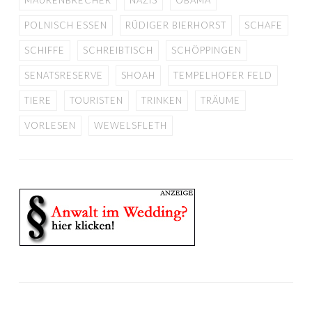
MAURENBRECHER
NAZIS
OBAMA
POLNISCH ESSEN
RÜDIGER BIERHORST
SCHAFE
SCHIFFE
SCHREIBTISCH
SCHÖPPINGEN
SENATSRESERVE
SHOAH
TEMPELHOFER FELD
TIERE
TOURISTEN
TRINKEN
TRÄUME
VORLESEN
WEWELSFLETH