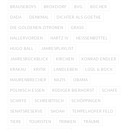
BRAUSEBOYS
BROKDORF
BVG
BÜCHER
DADA
DENKMAL
DICHTER ALS GOETHE
DIE GOLDENEN ZITRONEN
GRASS
HALLERVORDEN
HARTZ IV
HEISSENBÜTTEL
HUGO BALL
JAHRESPLAYLIST
JAHRESRÜCKBLICK
KIRCHEN
KONRAD ENDLER
KRAKAU
KRITIK
LANDLEBEN
LÜÜL & BOCK
MAURENBRECHER
NAZIS
OBAMA
POLNISCH ESSEN
RÜDIGER BIERHORST
SCHAFE
SCHIFFE
SCHREIBTISCH
SCHÖPPINGEN
SENATSRESERVE
SHOAH
TEMPELHOFER FELD
TIERE
TOURISTEN
TRINKEN
TRÄUME