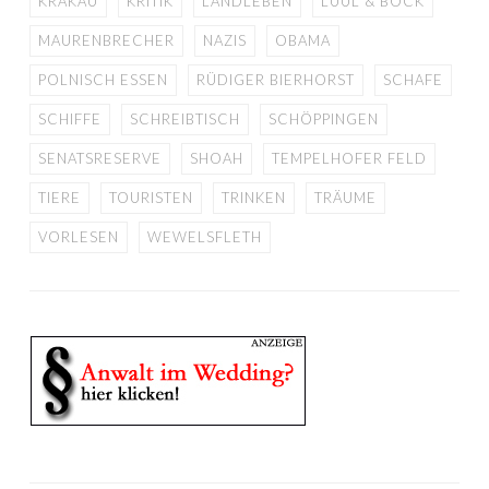
KRAKAU
KRITIK
LANDLEBEN
LÜÜL & BOCK
MAURENBRECHER
NAZIS
OBAMA
POLNISCH ESSEN
RÜDIGER BIERHORST
SCHAFE
SCHIFFE
SCHREIBTISCH
SCHÖPPINGEN
SENATSRESERVE
SHOAH
TEMPELHOFER FELD
TIERE
TOURISTEN
TRINKEN
TRÄUME
VORLESEN
WEWELSFLETH