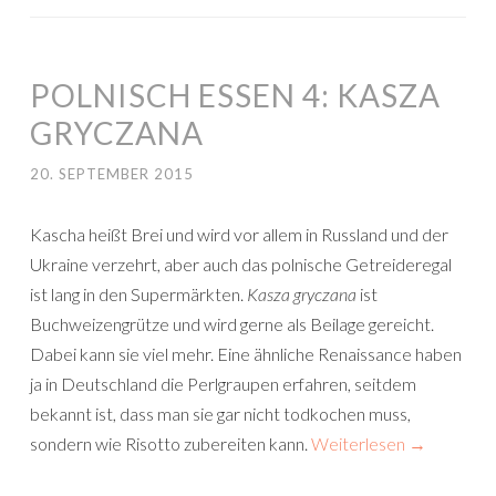
POLNISCH ESSEN 4: KASZA
GRYCZANA
20. SEPTEMBER 2015
Kascha heißt Brei und wird vor allem in Russland und der
Ukraine verzehrt, aber auch das polnische Getreideregal
ist lang in den Supermärkten.
Kasza gryczana
ist
Buchweizengrütze und wird gerne als Beilage gereicht.
Dabei kann sie viel mehr. Eine ähnliche Renaissance haben
ja in Deutschland die Perlgraupen erfahren, seitdem
bekannt ist, dass man sie gar nicht todkochen muss,
sondern wie Risotto zubereiten kann.
Weiterlesen
→