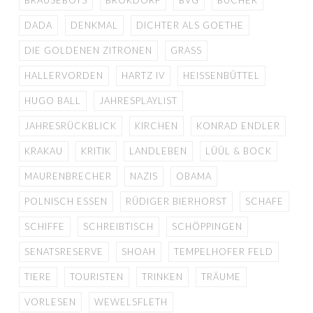
DADA
DENKMAL
DICHTER ALS GOETHE
DIE GOLDENEN ZITRONEN
GRASS
HALLERVORDEN
HARTZ IV
HEISSENBÜTTEL
HUGO BALL
JAHRESPLAYLIST
JAHRESRÜCKBLICK
KIRCHEN
KONRAD ENDLER
KRAKAU
KRITIK
LANDLEBEN
LÜÜL & BOCK
MAURENBRECHER
NAZIS
OBAMA
POLNISCH ESSEN
RÜDIGER BIERHORST
SCHAFE
SCHIFFE
SCHREIBTISCH
SCHÖPPINGEN
SENATSRESERVE
SHOAH
TEMPELHOFER FELD
TIERE
TOURISTEN
TRINKEN
TRÄUME
VORLESEN
WEWELSFLETH