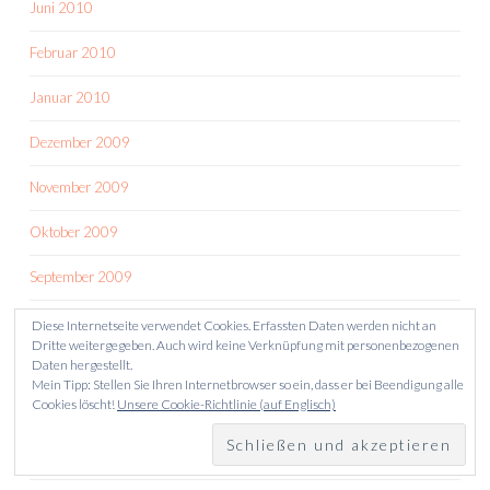
Juni 2010
Februar 2010
Januar 2010
Dezember 2009
November 2009
Oktober 2009
September 2009
August 2009
Diese Internetseite verwendet Cookies. Erfassten Daten werden nicht an
Dritte weitergegeben. Auch wird keine Verknüpfung mit personenbezogenen
Daten hergestellt.
Juli 2009
Mein Tipp: Stellen Sie Ihren Internetbrowser so ein, dass er bei Beendigung alle
Cookies löscht!
Unsere Cookie-Richtlinie (auf Englisch)
Juni 2009
Mai 2009