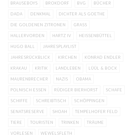
BRAUSEBOYS
BROKDORF
BVG
BÜCHER
DADA
DENKMAL
DICHTER ALS GOETHE
DIE GOLDENEN ZITRONEN
GRASS
HALLERVORDEN
HARTZ IV
HEISSENBÜTTEL
HUGO BALL
JAHRESPLAYLIST
JAHRESRÜCKBLICK
KIRCHEN
KONRAD ENDLER
KRAKAU
KRITIK
LANDLEBEN
LÜÜL & BOCK
MAURENBRECHER
NAZIS
OBAMA
POLNISCH ESSEN
RÜDIGER BIERHORST
SCHAFE
SCHIFFE
SCHREIBTISCH
SCHÖPPINGEN
SENATSRESERVE
SHOAH
TEMPELHOFER FELD
TIERE
TOURISTEN
TRINKEN
TRÄUME
VORLESEN
WEWELSFLETH