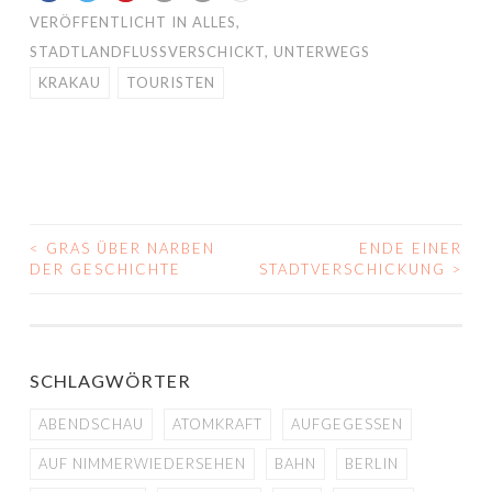
VERÖFFENTLICHT IN
ALLES
,
STADTLANDFLUSSVERSCHICKT
,
UNTERWEGS
KRAKAU
TOURISTEN
<
GRAS ÜBER NARBEN
ENDE EINER
BEITRAGS-
DER GESCHICHTE
STADTVERSCHICKUNG
>
NAVIGATION
SCHLAGWÖRTER
ABENDSCHAU
ATOMKRAFT
AUFGEGESSEN
AUF NIMMERWIEDERSEHEN
BAHN
BERLIN