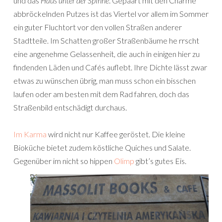
und das
Haus unter der Spinne
. Gepaart mit den Charme
abbröckelnden Putzes ist das Viertel vor allem im Sommer
ein guter Fluchtort vor den vollen Straßen anderer
Stadtteile. Im Schatten großer Straßenbäume he rrscht
eine angenehme Gelassenheit, die auch in einigen hier zu
findenden Läden und Cafés auflebt. Ihre Dichte lässt zwar
etwas zu wünschen übrig, man muss schon ein bisschen
laufen oder am besten mit dem Rad fahren, doch das
Straßenbild entschädigt durchaus.
Im Karma
wird nicht nur Kaffee geröstet. Die kleine
Bioküche bietet zudem köstliche Quiches und Salate.
Gegenüber im nicht so hippen
Olimp
gibt’s gutes Eis.