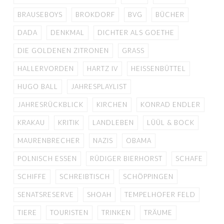
BRAUSEBOYS
BROKDORF
BVG
BÜCHER
DADA
DENKMAL
DICHTER ALS GOETHE
DIE GOLDENEN ZITRONEN
GRASS
HALLERVORDEN
HARTZ IV
HEISSENBÜTTEL
HUGO BALL
JAHRESPLAYLIST
JAHRESRÜCKBLICK
KIRCHEN
KONRAD ENDLER
KRAKAU
KRITIK
LANDLEBEN
LÜÜL & BOCK
MAURENBRECHER
NAZIS
OBAMA
POLNISCH ESSEN
RÜDIGER BIERHORST
SCHAFE
SCHIFFE
SCHREIBTISCH
SCHÖPPINGEN
SENATSRESERVE
SHOAH
TEMPELHOFER FELD
TIERE
TOURISTEN
TRINKEN
TRÄUME