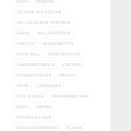
DADA
DENKMAL
DICHTER ALS GOETHE
DIE GOLDENEN ZITRONEN
GRASS
HALLERVORDEN
HARTZ IV
HEISSENBÜTTEL
HUGO BALL
JAHRESPLAYLIST
JAHRESRÜCKBLICK
KIRCHEN
KONRAD ENDLER
KRAKAU
KRITIK
LANDLEBEN
LÜÜL & BOCK
MAURENBRECHER
NAZIS
OBAMA
POLNISCH ESSEN
RÜDIGER BIERHORST
SCHAFE