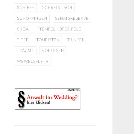
SCHIFFE
SCHREIBTISCH
SCHÖPPINGEN
SENATSRESERVE
SHOAH
TEMPELHOFER FELD
TIERE
TOURISTEN
TRINKEN
TRÄUME
VORLESEN
WEWELSFLETH