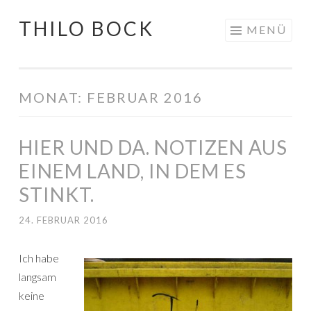
THILO BOCK
Springe
MENÜ
zum
Inhalt
MONAT:
FEBRUAR 2016
HIER UND DA. NOTIZEN AUS
EINEM LAND, IN DEM ES
STINKT.
24. FEBRUAR 2016
Ich habe
langsam
keine