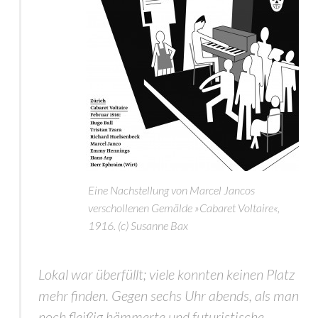
Eine Nachstellung von Marcel Jancos
verschollenen Gemälde »Cabaret Voltaire«,
1916. (c) Susanne Bax
Lokal war überfüllt; viele konnten keinen Platz
mehr finden. Gegen sechs Uhr abends, als man
noch fleißig hämmerte und futuristische