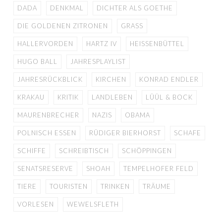
DADA
DENKMAL
DICHTER ALS GOETHE
DIE GOLDENEN ZITRONEN
GRASS
HALLERVORDEN
HARTZ IV
HEISSENBÜTTEL
HUGO BALL
JAHRESPLAYLIST
JAHRESRÜCKBLICK
KIRCHEN
KONRAD ENDLER
KRAKAU
KRITIK
LANDLEBEN
LÜÜL & BOCK
MAURENBRECHER
NAZIS
OBAMA
POLNISCH ESSEN
RÜDIGER BIERHORST
SCHAFE
SCHIFFE
SCHREIBTISCH
SCHÖPPINGEN
SENATSRESERVE
SHOAH
TEMPELHOFER FELD
TIERE
TOURISTEN
TRINKEN
TRÄUME
VORLESEN
WEWELSFLETH