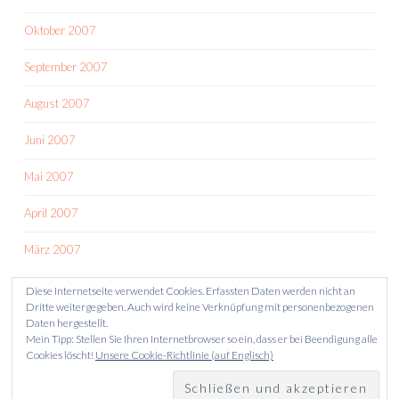
Oktober 2007
September 2007
August 2007
Juni 2007
Mai 2007
April 2007
März 2007
Diese Internetseite verwendet Cookies. Erfassten Daten werden nicht an
Dritte weitergegeben. Auch wird keine Verknüpfung mit personenbezogenen
Daten hergestellt.
Mein Tipp: Stellen Sie Ihren Internetbrowser so ein, dass er bei Beendigung alle
Cookies löscht!
Unsere Cookie-Richtlinie (auf Englisch)
STOLZ PRÄSENTIERT VON WORDPRESS
THEME: SKETCH VON
WORDPRESS.COM
.