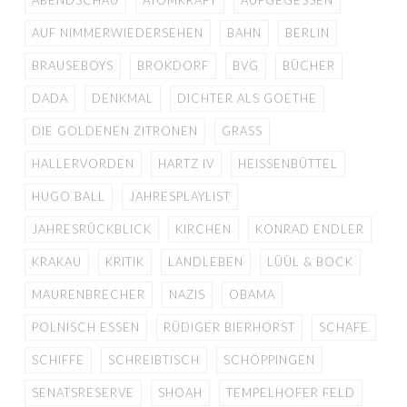
AUF NIMMERWIEDERSEHEN
BAHN
BERLIN
BRAUSEBOYS
BROKDORF
BVG
BÜCHER
DADA
DENKMAL
DICHTER ALS GOETHE
DIE GOLDENEN ZITRONEN
GRASS
HALLERVORDEN
HARTZ IV
HEISSENBÜTTEL
HUGO BALL
JAHRESPLAYLIST
JAHRESRÜCKBLICK
KIRCHEN
KONRAD ENDLER
KRAKAU
KRITIK
LANDLEBEN
LÜÜL & BOCK
MAURENBRECHER
NAZIS
OBAMA
POLNISCH ESSEN
RÜDIGER BIERHORST
SCHAFE
SCHIFFE
SCHREIBTISCH
SCHÖPPINGEN
SENATSRESERVE
SHOAH
TEMPELHOFER FELD