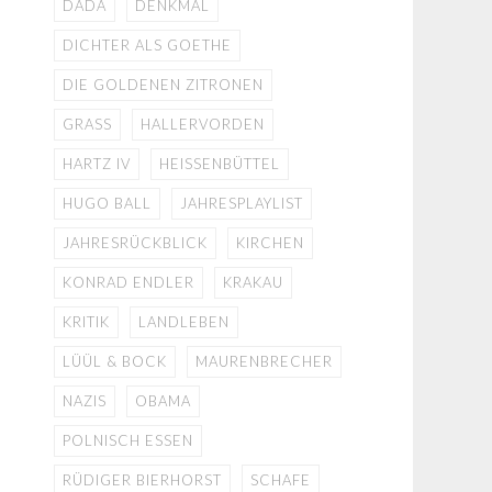
DADA
DENKMAL
DICHTER ALS GOETHE
DIE GOLDENEN ZITRONEN
GRASS
HALLERVORDEN
HARTZ IV
HEISSENBÜTTEL
HUGO BALL
JAHRESPLAYLIST
JAHRESRÜCKBLICK
KIRCHEN
KONRAD ENDLER
KRAKAU
KRITIK
LANDLEBEN
LÜÜL & BOCK
MAURENBRECHER
NAZIS
OBAMA
POLNISCH ESSEN
RÜDIGER BIERHORST
SCHAFE