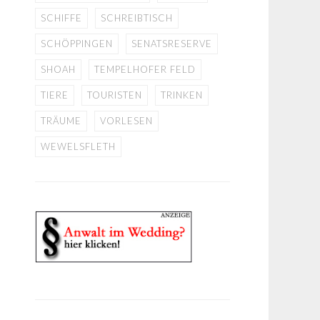
SCHIFFE
SCHREIBTISCH
SCHÖPPINGEN
SENATSRESERVE
SHOAH
TEMPELHOFER FELD
TIERE
TOURISTEN
TRINKEN
TRÄUME
VORLESEN
WEWELSFLETH