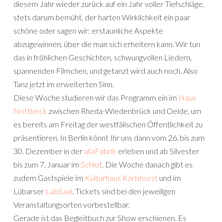
diesem Jahr wieder zurück auf ein Jahr voller Tiefschläge,
stets darum bemüht, der harten Wirklichkeit ein paar
schöne oder sagen wir: erstaunliche Aspekte
abzugewinnen, über die man sich erheitern kann. Wir tun
das in fröhlichen Geschichten, schwungvollen Liedern,
spannenden Filmchen, und getanzt wird auch noch. Also
Tanz jetzt im erweiterten Sinn.
Diese Woche studieren wir das Programm ein im
Haus
Nottbeck
zwischen Rheda-Wiedenbrück und Oelde, um
es bereits am Freitag der westfälischen Öffentlichkeit zu
präsentieren. In Berlin könnt Ihr uns dann vom 26. bis zum
30. Dezember in der
ufaFabrik
erleben und ab Silvester
bis zum 7. Januar im
Schlot
. Die Woche danach gibt es
zudem Gastspiele im
Kulturhaus Karlshorst
und im
Lübarser
LabSaal
. Tickets sind bei den jeweiligen
Veranstaltungsorten vorbestellbar.
Gerade ist das Begleitbuch zur Show erschienen. Es