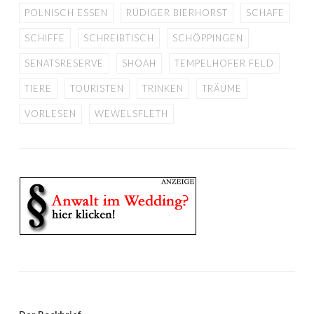
POLNISCH ESSEN
RÜDIGER BIERHORST
SCHAFE
SCHIFFE
SCHREIBTISCH
SCHÖPPINGEN
SENATSRESERVE
SHOAH
TEMPELHOFER FELD
TIERE
TOURISTEN
TRINKEN
TRÄUME
VORLESEN
WEWELSFLETH