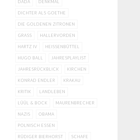
DADA
DENKMAL
DICHTER ALS GOETHE
DIE GOLDENEN ZITRONEN
GRASS
HALLERVORDEN
HARTZ IV
HEISSENBÜTTEL
HUGO BALL
JAHRESPLAYLIST
JAHRESRÜCKBLICK
KIRCHEN
KONRAD ENDLER
KRAKAU
KRITIK
LANDLEBEN
LÜÜL & BOCK
MAURENBRECHER
NAZIS
OBAMA
POLNISCH ESSEN
RÜDIGER BIERHORST
SCHAFE