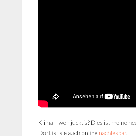
Klima – wen juckt’s? Dies ist meine
Dort ist sie auch online
nachlesbar
.