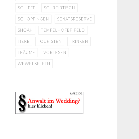
SCHIFFE
SCHREIBTISCH
SCHÖPPINGEN
SENATSRESERVE
SHOAH
TEMPELHOFER FELD
TIERE
TOURISTEN
TRINKEN
TRÄUME
VORLESEN
WEWELSFLETH