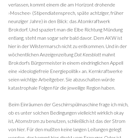
verlassen, kommt einem die am Horizont drohende
›Moschee‹ (Stipendiatensprech, späte achtziger, früher
neunziger Jahre) in den Blick: das Atomkraftwerk
Brokdorf. Und spaziert man die Elbe Richtung Mündung
entlang, steht man sogar sehr bald davor. Dem AKW ist
hier in der Wilstermarsch nicht zu entkommen. Und in der
wöchentlichen Anzeigenzeitung
Dat Keesblatt
mahnt
Brokdorfs Bürgermeister in einem eindringlichen Appell
eine »ideologiefreie Energiepolitik« an. Kernkraftwerke
seien wichtige Arbeitgeber. Sie abzuschalten würde
katastrophale Folgen für die jeweilige Region haben.
Beim Einräumen der Geschirrspülmaschine frage ich mich,
ob es unter solchen Bedingungen vielleicht wirklich okay
ist, Atomstrom zu benutzen, schließlich ist das der Strom
von hier. Für den mußten keine langen Leitungen gelegt
werden, der kommt hier direkt vom Erzeuger. Oder ist