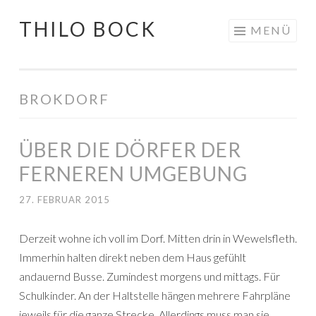
THILO BOCK
Springe
MENÜ
zum
Inhalt
BROKDORF
ÜBER DIE DÖRFER DER
FERNEREN UMGEBUNG
27. FEBRUAR 2015
Derzeit wohne ich voll im Dorf. Mitten drin in Wewelsfleth.
Immerhin halten direkt neben dem Haus gefühlt
andauernd Busse. Zumindest morgens und mittags. Für
Schulkinder. An der Haltstelle hängen mehrere Fahrpläne
jeweils für die ganze Strecke. Allerdings muss man sie