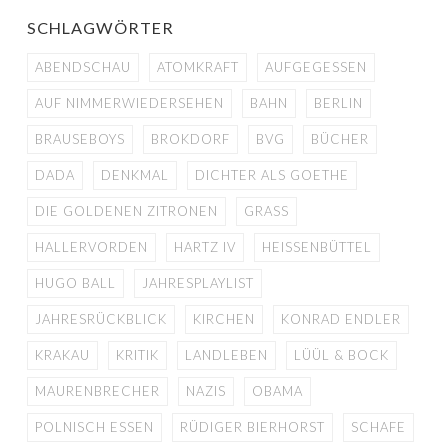
SCHLAGWÖRTER
ABENDSCHAU
ATOMKRAFT
AUFGEGESSEN
AUF NIMMERWIEDERSEHEN
BAHN
BERLIN
BRAUSEBOYS
BROKDORF
BVG
BÜCHER
DADA
DENKMAL
DICHTER ALS GOETHE
DIE GOLDENEN ZITRONEN
GRASS
HALLERVORDEN
HARTZ IV
HEISSENBÜTTEL
HUGO BALL
JAHRESPLAYLIST
JAHRESRÜCKBLICK
KIRCHEN
KONRAD ENDLER
KRAKAU
KRITIK
LANDLEBEN
LÜÜL & BOCK
MAURENBRECHER
NAZIS
OBAMA
POLNISCH ESSEN
RÜDIGER BIERHORST
SCHAFE