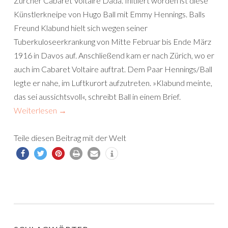
Zürcher Cabaret Voltaire Dada. Initiiert worden ist diese
Künstlerkneipe von Hugo Ball mit Emmy Hennings. Balls
Freund Klabund hielt sich wegen seiner
Tuberkuloseerkrankung von Mitte Februar bis Ende März
1916 in Davos auf. Anschließend kam er nach Zürich, wo er
auch im Cabaret Voltaire auftrat. Dem Paar Hennings/Ball
legte er nahe, im Luftkurort aufzutreten. »Klabund meinte,
das sei aussichtsvoll«, schreibt Ball in einem Brief.
Weiterlesen
→
Teile diesen Beitrag mit der Welt