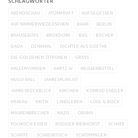
SCHLAGWÖRTER
ABENDSCHAU
ATOMKRAFT
AUFGEGESSEN
AUF NIMMERWIEDERSEHEN
BAHN
BERLIN
BRAUSEBOYS
BROKDORF
BVG
BÜCHER
DADA
DENKMAL
DICHTER ALS GOETHE
DIE GOLDENEN ZITRONEN
GRASS
HALLERVORDEN
HARTZ IV
HEISSENBÜTTEL
HUGO BALL
JAHRESPLAYLIST
JAHRESRÜCKBLICK
KIRCHEN
KONRAD ENDLER
KRAKAU
KRITIK
LANDLEBEN
LÜÜL & BOCK
MAURENBRECHER
NAZIS
OBAMA
POLNISCH ESSEN
RÜDIGER BIERHORST
SCHAFE
SCHIFFE
SCHREIBTISCH
SCHÖPPINGEN