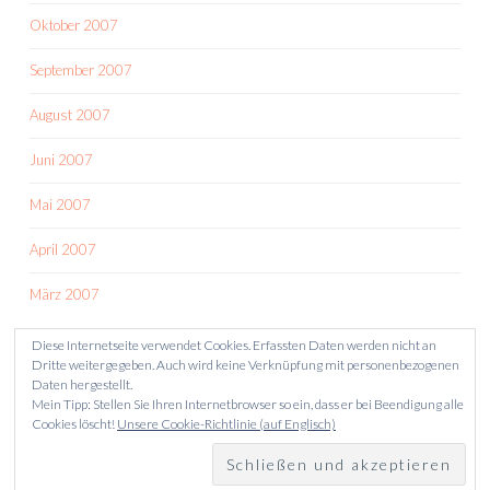
Oktober 2007
September 2007
August 2007
Juni 2007
Mai 2007
April 2007
März 2007
Diese Internetseite verwendet Cookies. Erfassten Daten werden nicht an
Dritte weitergegeben. Auch wird keine Verknüpfung mit personenbezogenen
Daten hergestellt.
Mein Tipp: Stellen Sie Ihren Internetbrowser so ein, dass er bei Beendigung alle
Cookies löscht!
Unsere Cookie-Richtlinie (auf Englisch)
STOLZ PRÄSENTIERT VON WORDPRESS
THEME: SKETCH VON
WORDPRESS.COM
.