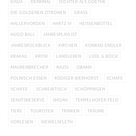
DADA
DENKMAL
DICHTER ALS GOETHE
DIE GOLDENEN ZITRONEN
GRASS
HALLERVORDEN
HARTZ IV
HEISSENBÜTTEL
HUGO BALL
JAHRESPLAYLIST
JAHRESRÜCKBLICK
KIRCHEN
KONRAD ENDLER
KRAKAU
KRITIK
LANDLEBEN
LÜÜL & BOCK
MAURENBRECHER
NAZIS
OBAMA
POLNISCH ESSEN
RÜDIGER BIERHORST
SCHAFE
SCHIFFE
SCHREIBTISCH
SCHÖPPINGEN
SENATSRESERVE
SHOAH
TEMPELHOFER FELD
TIERE
TOURISTEN
TRINKEN
TRÄUME
VORLESEN
WEWELSFLETH