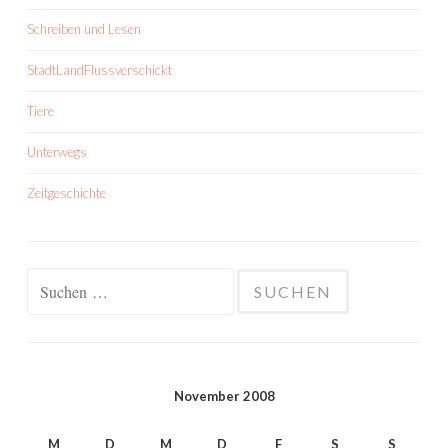
Schreiben und Lesen
StadtLandFlussverschickt
Tiere
Unterwegs
Zeitgeschichte
Suchen
nach:
November 2008
M
D
M
D
F
S
S