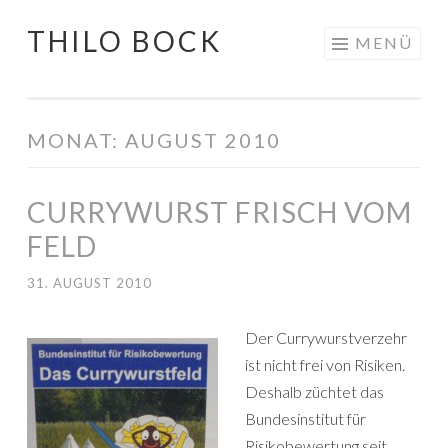
THILO BOCK
Springe
MENÜ
zum
Inhalt
MONAT:
AUGUST 2010
CURRYWURST FRISCH VOM
FELD
31. AUGUST 2010
Der Currywurstverzehr
ist nicht frei von Risiken.
Deshalb züchtet das
Bundesinstitut für
Risikobewertung seit