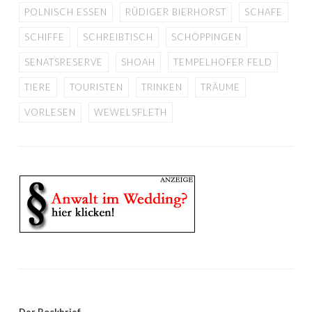
POLNISCH ESSEN
RÜDIGER BIERHORST
SCHAFE
SCHIFFE
SCHREIBTISCH
SCHÖPPINGEN
SENATSRESERVE
SHOAH
TEMPELHOFER FELD
TIERE
TOURISTEN
TRINKEN
TRÄUME
VORLESEN
WEWELSFLETH