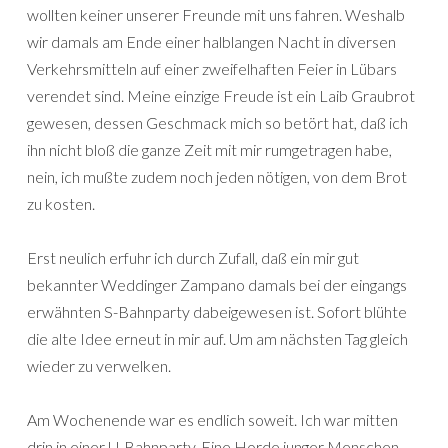
wollten keiner unserer Freunde mit uns fahren. Weshalb
wir damals am Ende einer halblangen Nacht in diversen
Verkehrsmitteln auf einer zweifelhaften Feier in Lübars
verendet sind. Meine einzige Freude ist ein Laib Graubrot
gewesen, dessen Geschmack mich so betört hat, daß ich
ihn nicht bloß die ganze Zeit mit mir rumgetragen habe,
nein, ich mußte zudem noch jeden nötigen, von dem Brot
zu kosten.
Erst neulich erfuhr ich durch Zufall, daß ein mir gut
bekannter Weddinger Zampano damals bei der eingangs
erwähnten S-Bahnparty dabeigewesen ist. Sofort blühte
die alte Idee erneut in mir auf. Um am nächsten Tag gleich
wieder zu verwelken.
Am Wochenende war es endlich soweit. Ich war mitten
drin in einer U-Bahnparty. Eine Horde junger Menschen