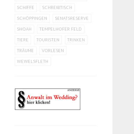
SCHIFFE
SCHREIBTISCH
SCHÖPPINGEN
SENATSRESERVE
SHOAH
TEMPELHOFER FELD
TIERE
TOURISTEN
TRINKEN
TRÄUME
VORLESEN
WEWELSFLETH