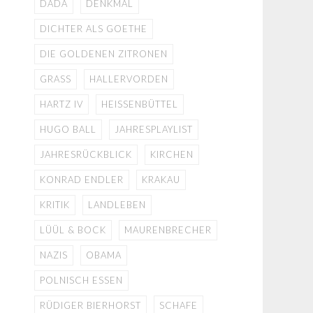
DADA
DENKMAL
DICHTER ALS GOETHE
DIE GOLDENEN ZITRONEN
GRASS
HALLERVORDEN
HARTZ IV
HEISSENBÜTTEL
HUGO BALL
JAHRESPLAYLIST
JAHRESRÜCKBLICK
KIRCHEN
KONRAD ENDLER
KRAKAU
KRITIK
LANDLEBEN
LÜÜL & BOCK
MAURENBRECHER
NAZIS
OBAMA
POLNISCH ESSEN
RÜDIGER BIERHORST
SCHAFE