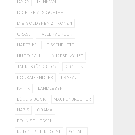
DADA
DENKMAL
DICHTER ALS GOETHE
DIE GOLDENEN ZITRONEN
GRASS
HALLERVORDEN
HARTZ IV
HEISSENBÜTTEL
HUGO BALL
JAHRESPLAYLIST
JAHRESRÜCKBLICK
KIRCHEN
KONRAD ENDLER
KRAKAU
KRITIK
LANDLEBEN
LÜÜL & BOCK
MAURENBRECHER
NAZIS
OBAMA
POLNISCH ESSEN
RÜDIGER BIERHORST
SCHAFE