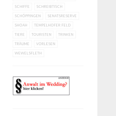
SCHIFFE
SCHREIBTISCH
SCHÖPPINGEN
SENATSRESERVE
SHOAH
TEMPELHOFER FELD
TIERE
TOURISTEN
TRINKEN
TRÄUME
VORLESEN
WEWELSFLETH