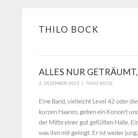
THILO BOCK
Springe
zum
Inhalt
ALLES NUR GETRÄUMT,
3. DEZEMBER 2013
|
THILO BOCK
Eine Band, vielleicht Level 42 oder di
kurzen Haaren, geben ein Konzert und
der Mitte einer gut gefüllten Halle. E
was ihm mit gelingt. Er ist weder jung