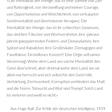
»Die Mentalität der Menge: das ist eine Summe von Ziel-
und Ratlosigkeit, von Verzweiflung und kleiner Courage,
von Opportunismus und Weichlichkeit, von verkappter
Sentimentalität und überhobener Arroganz. Die
Mentalität der Menge: das ist ihr schlechtes Gewissen,
das sind ihre Fälscher und Wortverdreher, ihre ›jahraus
jahrein galoppierenden Federn‹ und Denunzianten, ihre
Spitzel und Rabulisten, ihre Großmäuler, Demagogen und
Faselhänse. Ein heilloses Konzert! Eine Orgie seltsamer
Verzerrung! Wehe dem Land, wo solche Mentalität den
Geist überschreit, aber dreimal wehe dem Land, wo sie
allein nur herrscht und sich selbst für den Geist hält.
Verhärtung, Zerrissenheit, Korruption verhindern das Maß
und die Norm; Tobsucht und Wut sind Trumpf. Solch Land
ist verloren und weiß es nicht.«
Aus Hugo Ball: Zur Kritik der deutschen Intelligenz, 1919