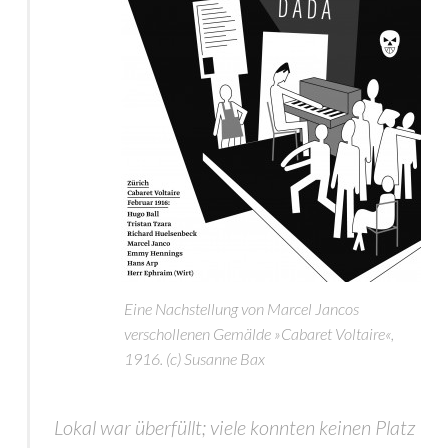
Eine Nachstellung von Marcel Jancos
verschollenen Gemälde »Cabaret Voltaire«,
1916. (c) Susanne Bax
Lokal war überfüllt; viele konnten keinen Platz