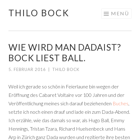
THILO BOCK
Springe
MENÜ
zum
Inhalt
WIE WIRD MAN DADAIST?
BOCK LIEST BALL.
5. FEBRUAR 2016
|
THILO BOCK
Weil ich gerade so schön in Feierlaune bin wegen der
E
röffnung des Cabaret Voltaire vor 100 Jahren und der
Veröffentlichung meines sich darauf beziehenden
Buches
,
setzte ich noch einen drauf und lade ein zum Dada-Abend.
Ich erzähle, wie das damals so war, als Hugo Ball, Emmy
Hennings, Tristan Tzara, Richard Huelsenbeck und Hans
Arp
in Zürich ganz Dada wurden und rezitierte ihre besten