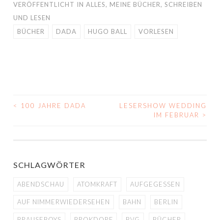
VERÖFFENTLICHT IN
ALLES
,
MEINE BÜCHER
,
SCHREIBEN
UND LESEN
BÜCHER
DADA
HUGO BALL
VORLESEN
<
100 JAHRE DADA
LESERSHOW WEDDING
BEITRAGS-
IM FEBRUAR
>
NAVIGATION
SCHLAGWÖRTER
ABENDSCHAU
ATOMKRAFT
AUFGEGESSEN
AUF NIMMERWIEDERSEHEN
BAHN
BERLIN
BRAUSEBOYS
BROKDORF
BVG
BÜCHER