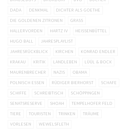
DADA
DENKMAL
DICHTER ALS GOETHE
DIE GOLDENEN ZITRONEN
GRASS
HALLERVORDEN
HARTZ IV
HEISSENBÜTTEL
HUGO BALL
JAHRESPLAYLIST
JAHRESRÜCKBLICK
KIRCHEN
KONRAD ENDLER
KRAKAU
KRITIK
LANDLEBEN
LÜÜL & BOCK
MAURENBRECHER
NAZIS
OBAMA
POLNISCH ESSEN
RÜDIGER BIERHORST
SCHAFE
SCHIFFE
SCHREIBTISCH
SCHÖPPINGEN
SENATSRESERVE
SHOAH
TEMPELHOFER FELD
TIERE
TOURISTEN
TRINKEN
TRÄUME
VORLESEN
WEWELSFLETH