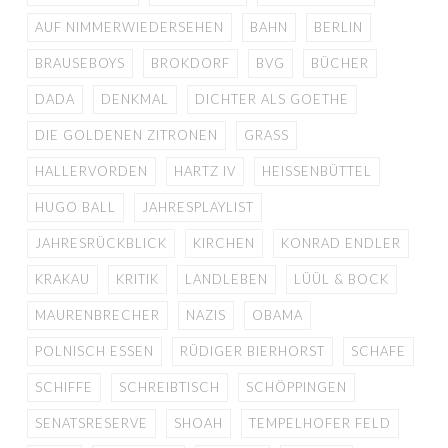
AUF NIMMERWIEDERSEHEN
BAHN
BERLIN
BRAUSEBOYS
BROKDORF
BVG
BÜCHER
DADA
DENKMAL
DICHTER ALS GOETHE
DIE GOLDENEN ZITRONEN
GRASS
HALLERVORDEN
HARTZ IV
HEISSENBÜTTEL
HUGO BALL
JAHRESPLAYLIST
JAHRESRÜCKBLICK
KIRCHEN
KONRAD ENDLER
KRAKAU
KRITIK
LANDLEBEN
LÜÜL & BOCK
MAURENBRECHER
NAZIS
OBAMA
POLNISCH ESSEN
RÜDIGER BIERHORST
SCHAFE
SCHIFFE
SCHREIBTISCH
SCHÖPPINGEN
SENATSRESERVE
SHOAH
TEMPELHOFER FELD