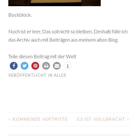
Bockblock.
Noch ist er leer. Das soll nicht so bleiben. Deshalb fülle ich
das Archiv auch mit Beiträgen aus meinem alten Blog.
Teile diesen Beitrag mit der Welt
VERÖFFENTLICHT IN
ALLES
<
KOMMENDE AUFTRITTE
ES IST VOLLBRACHT
>
BEITRAGS-
NAVIGATION