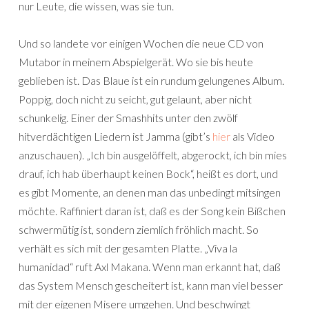
nur Leute, die wissen, was sie tun.
Und so landete vor einigen Wochen die neue CD von
Mutabor in meinem Abspielgerät. Wo sie bis heute
geblieben ist. Das Blaue ist ein rundum gelungenes Album.
Poppig, doch nicht zu seicht, gut gelaunt, aber nicht
schunkelig. Einer der Smashhits unter den zwölf
hitverdächtigen Liedern ist Jamma (gibt’s
hier
als Video
anzuschauen). „Ich bin ausgelöffelt, abgerockt, ich bin mies
drauf, ich hab überhaupt keinen Bock“, heißt es dort, und
es gibt Momente, an denen man das unbedingt mitsingen
möchte. Raffiniert daran ist, daß es der Song kein Bißchen
schwermütig ist, sondern ziemlich fröhlich macht. So
verhält es sich mit der gesamten Platte. „Viva la
humanidad“ ruft Axl Makana. Wenn man erkannt hat, daß
das System Mensch gescheitert ist, kann man viel besser
mit der eigenen Misere umgehen. Und beschwingt