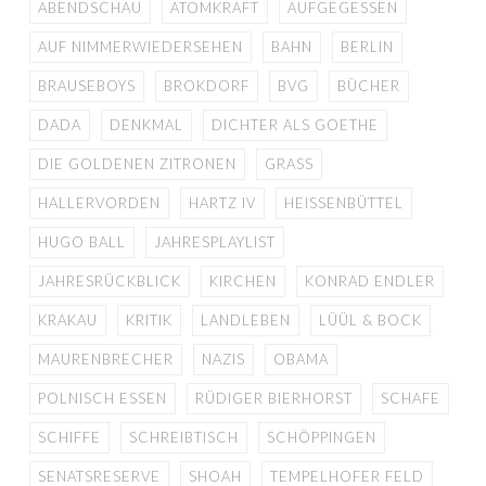
ABENDSCHAU
ATOMKRAFT
AUFGEGESSEN
AUF NIMMERWIEDERSEHEN
BAHN
BERLIN
BRAUSEBOYS
BROKDORF
BVG
BÜCHER
DADA
DENKMAL
DICHTER ALS GOETHE
DIE GOLDENEN ZITRONEN
GRASS
HALLERVORDEN
HARTZ IV
HEISSENBÜTTEL
HUGO BALL
JAHRESPLAYLIST
JAHRESRÜCKBLICK
KIRCHEN
KONRAD ENDLER
KRAKAU
KRITIK
LANDLEBEN
LÜÜL & BOCK
MAURENBRECHER
NAZIS
OBAMA
POLNISCH ESSEN
RÜDIGER BIERHORST
SCHAFE
SCHIFFE
SCHREIBTISCH
SCHÖPPINGEN
SENATSRESERVE
SHOAH
TEMPELHOFER FELD