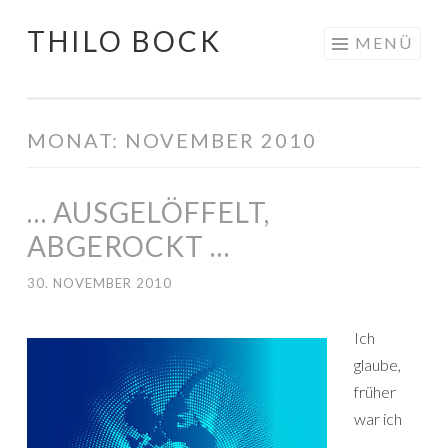
THILO BOCK
Springe
MENÜ
zum
Inhalt
MONAT:
NOVEMBER 2010
… AUSGELÖFFELT,
ABGEROCKT …
30. NOVEMBER 2010
Ich
glaube,
früher
war ich