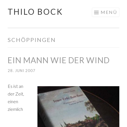
THILO BOCK
Springe
MENÜ
zum
Inhalt
SCHÖPPINGEN
EIN MANN WIE DER WIND
28. JUNI 2007
Es ist an
der Zeit,
einen
ziemlich