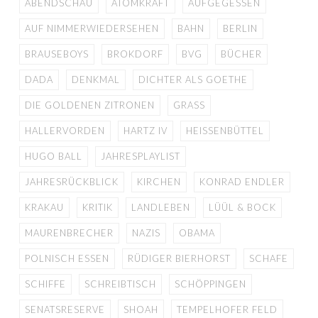
ABENDSCHAU
ATOMKRAFT
AUFGEGESSEN
AUF NIMMERWIEDERSEHEN
BAHN
BERLIN
BRAUSEBOYS
BROKDORF
BVG
BÜCHER
DADA
DENKMAL
DICHTER ALS GOETHE
DIE GOLDENEN ZITRONEN
GRASS
HALLERVORDEN
HARTZ IV
HEISSENBÜTTEL
HUGO BALL
JAHRESPLAYLIST
JAHRESRÜCKBLICK
KIRCHEN
KONRAD ENDLER
KRAKAU
KRITIK
LANDLEBEN
LÜÜL & BOCK
MAURENBRECHER
NAZIS
OBAMA
POLNISCH ESSEN
RÜDIGER BIERHORST
SCHAFE
SCHIFFE
SCHREIBTISCH
SCHÖPPINGEN
SENATSRESERVE
SHOAH
TEMPELHOFER FELD