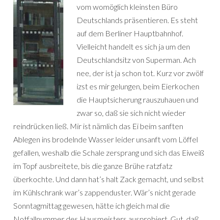
vom womöglich kleinsten Büro
Deutschlands präsentieren. Es steht
auf dem Berliner Hauptbahnhof.
Vielleicht handelt es sich ja um den
Deutschlandsitz von Superman. Ach
nee, der ist ja schon tot. Kurz vor zwölf
izst es mir gelungen, beim Eierkochen
die Hauptsicherung rauszuhauen und
zwar so, daß sie sich nicht wieder
reindrücken ließ. Mir ist nämlich das Ei beim sanften
Ablegen ins brodelnde Wasser leider unsanft vom Löffel
gefallen, weshalb die Schale zersprang und sich das Eiweiß
im Topf ausbreitete, bis die ganze Brühe ratzfatz
überkochte. Und dann hat’s halt Zack gemacht, und selbst
im Kühlschrank war’s zappenduster. Wär’s nicht gerade
Sonntagmittag gewesen, hätte ich gleich mal die
Notfallnummer des Hausmeisters ausprobiert. Gut, daß