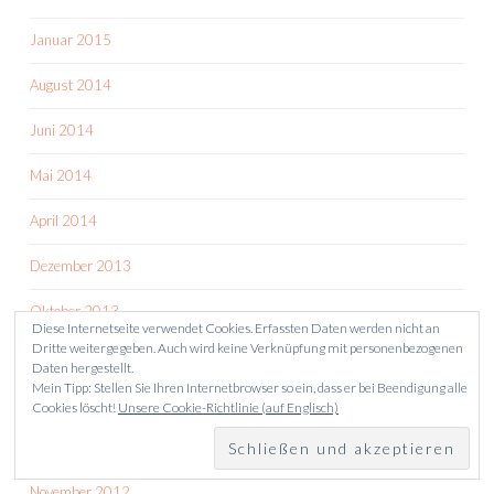
Januar 2015
August 2014
Juni 2014
Mai 2014
April 2014
Dezember 2013
Oktober 2013
Diese Internetseite verwendet Cookies. Erfassten Daten werden nicht an
Dritte weitergegeben. Auch wird keine Verknüpfung mit personenbezogenen
August 2013
Daten hergestellt.
Mein Tipp: Stellen Sie Ihren Internetbrowser so ein, dass er bei Beendigung alle
Juni 2013
Cookies löscht!
Unsere Cookie-Richtlinie (auf Englisch)
Mai 2013
November 2012