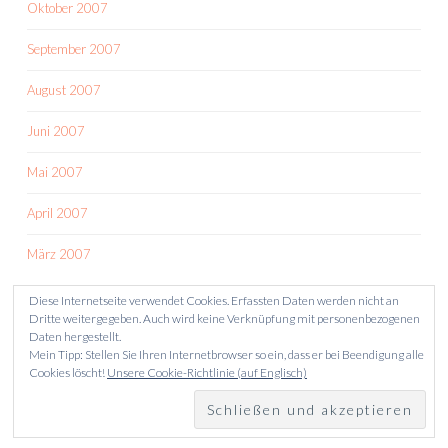
Oktober 2007
September 2007
August 2007
Juni 2007
Mai 2007
April 2007
März 2007
Diese Internetseite verwendet Cookies. Erfassten Daten werden nicht an
Dritte weitergegeben. Auch wird keine Verknüpfung mit personenbezogenen
Daten hergestellt.
Mein Tipp: Stellen Sie Ihren Internetbrowser so ein, dass er bei Beendigung alle
Cookies löscht!
Unsere Cookie-Richtlinie (auf Englisch)
STOLZ PRÄSENTIERT VON WORDPRESS
THEME: SKETCH VON
WORDPRESS.COM
.