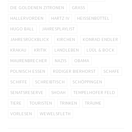
DIE GOLDENEN ZITRONEN
GRASS
HALLERVORDEN
HARTZ IV
HEISSENBÜTTEL
HUGO BALL
JAHRESPLAYLIST
JAHRESRÜCKBLICK
KIRCHEN
KONRAD ENDLER
KRAKAU
KRITIK
LANDLEBEN
LÜÜL & BOCK
MAURENBRECHER
NAZIS
OBAMA
POLNISCH ESSEN
RÜDIGER BIERHORST
SCHAFE
SCHIFFE
SCHREIBTISCH
SCHÖPPINGEN
SENATSRESERVE
SHOAH
TEMPELHOFER FELD
TIERE
TOURISTEN
TRINKEN
TRÄUME
VORLESEN
WEWELSFLETH