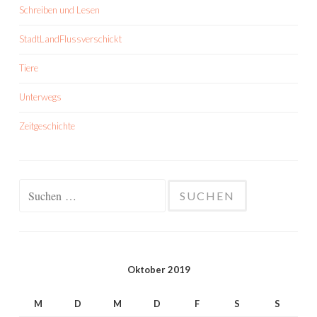
Schreiben und Lesen
StadtLandFlussverschickt
Tiere
Unterwegs
Zeitgeschichte
Suchen
nach:
Oktober 2019
M
D
M
D
F
S
S