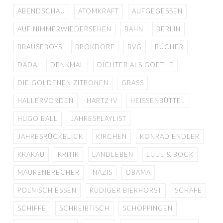
ABENDSCHAU
ATOMKRAFT
AUFGEGESSEN
AUF NIMMERWIEDERSEHEN
BAHN
BERLIN
BRAUSEBOYS
BROKDORF
BVG
BÜCHER
DADA
DENKMAL
DICHTER ALS GOETHE
DIE GOLDENEN ZITRONEN
GRASS
HALLERVORDEN
HARTZ IV
HEISSENBÜTTEL
HUGO BALL
JAHRESPLAYLIST
JAHRESRÜCKBLICK
KIRCHEN
KONRAD ENDLER
KRAKAU
KRITIK
LANDLEBEN
LÜÜL & BOCK
MAURENBRECHER
NAZIS
OBAMA
POLNISCH ESSEN
RÜDIGER BIERHORST
SCHAFE
SCHIFFE
SCHREIBTISCH
SCHÖPPINGEN