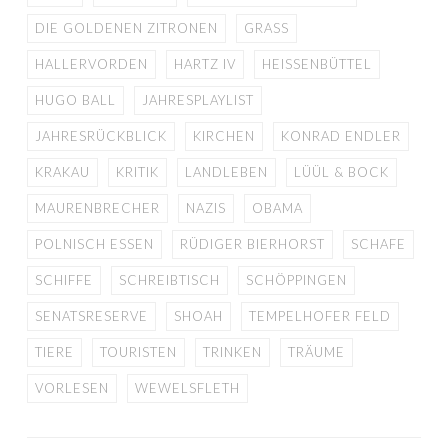
DIE GOLDENEN ZITRONEN
GRASS
HALLERVORDEN
HARTZ IV
HEISSENBÜTTEL
HUGO BALL
JAHRESPLAYLIST
JAHRESRÜCKBLICK
KIRCHEN
KONRAD ENDLER
KRAKAU
KRITIK
LANDLEBEN
LÜÜL & BOCK
MAURENBRECHER
NAZIS
OBAMA
POLNISCH ESSEN
RÜDIGER BIERHORST
SCHAFE
SCHIFFE
SCHREIBTISCH
SCHÖPPINGEN
SENATSRESERVE
SHOAH
TEMPELHOFER FELD
TIERE
TOURISTEN
TRINKEN
TRÄUME
VORLESEN
WEWELSFLETH