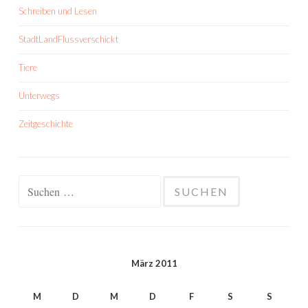
Schreiben und Lesen
StadtLandFlussverschickt
Tiere
Unterwegs
Zeitgeschichte
Suchen
nach:
März 2011
M
D
M
D
F
S
S