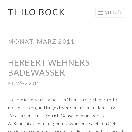
THILO BOCK
Springe
MENÜ
zum
Inhalt
MONAT:
MÄRZ 2011
HERBERT WEHNERS
BADEWASSER
23. MÄRZ 2011
Träume ich etwa prophetisch? Neulich die Mubaraks bei
meinen Eltern, und lange davor der Traum, in dem ich zu
Besuch bei Hans-Dietrich Genscher war. Der Ex-
Außenminister war ausgeraubt worden, es fehlten Geld
sowie diverse Erinnerungsstücke, die insgesamt so absurd