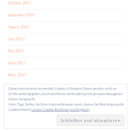
Oktober 2007
September 2007
August 2007
Juni 2007
Mai 2007
April 2007
März 2007
Diese Internetseite verwendet Cookies. Erfassten Daten werden nicht an
Dritte weitergegeben. Auch wird keine Verknüpfung mit personenbezogenen
Daten hergestellt.
Mein Tipp: Stellen Sie Ihren Internetbrowser so ein, dass er bei Beendigung alle
Cookies löscht!
Unsere Cookie-Richtlinie (auf Englisch)
STOLZ PRÄSENTIERT VON WORDPRESS
THEME: SKETCH VON
WORDPRESS.COM
.