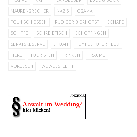
KRAKAU
KRITIK
LANDLEBEN
LÜÜL & BOCK
MAURENBRECHER
NAZIS
OBAMA
POLNISCH ESSEN
RÜDIGER BIERHORST
SCHAFE
SCHIFFE
SCHREIBTISCH
SCHÖPPINGEN
SENATSRESERVE
SHOAH
TEMPELHOFER FELD
TIERE
TOURISTEN
TRINKEN
TRÄUME
VORLESEN
WEWELSFLETH