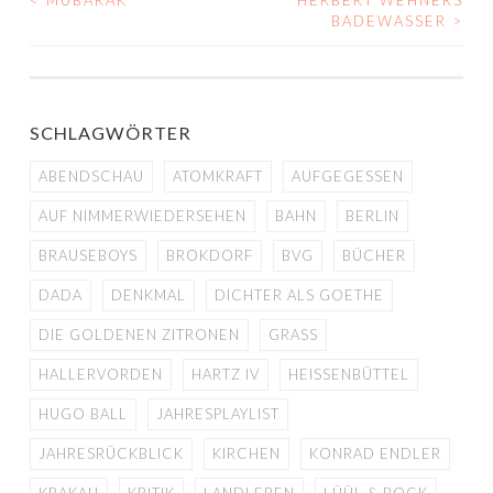
<
MUBARAK
HERBERT WEHNERS
BEITRAGS-
BADEWASSER
>
NAVIGATION
SCHLAGWÖRTER
ABENDSCHAU
ATOMKRAFT
AUFGEGESSEN
AUF NIMMERWIEDERSEHEN
BAHN
BERLIN
BRAUSEBOYS
BROKDORF
BVG
BÜCHER
DADA
DENKMAL
DICHTER ALS GOETHE
DIE GOLDENEN ZITRONEN
GRASS
HALLERVORDEN
HARTZ IV
HEISSENBÜTTEL
HUGO BALL
JAHRESPLAYLIST
JAHRESRÜCKBLICK
KIRCHEN
KONRAD ENDLER