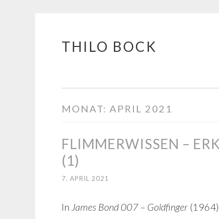
THILO BOCK
Springe
zum
Inhalt
MONAT:
APRIL 2021
FLIMMERWISSEN – ER
(1)
7. APRIL 2021
In
James Bond 007 – Goldfinger
(1964) 