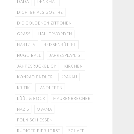
DADA
DENKMAL
DICHTER ALS GOETHE
DIE GOLDENEN ZITRONEN
GRASS
HALLERVORDEN
HARTZ IV
HEISSENBÜTTEL
HUGO BALL
JAHRESPLAYLIST
JAHRESRÜCKBLICK
KIRCHEN
KONRAD ENDLER
KRAKAU
KRITIK
LANDLEBEN
LÜÜL & BOCK
MAURENBRECHER
NAZIS
OBAMA
POLNISCH ESSEN
RÜDIGER BIERHORST
SCHAFE