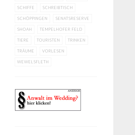
SCHIFFE
SCHREIBTISCH
SCHÖPPINGEN
SENATSRESERVE
SHOAH
TEMPELHOFER FELD
TIERE
TOURISTEN
TRINKEN
TRÄUME
VORLESEN
WEWELSFLETH