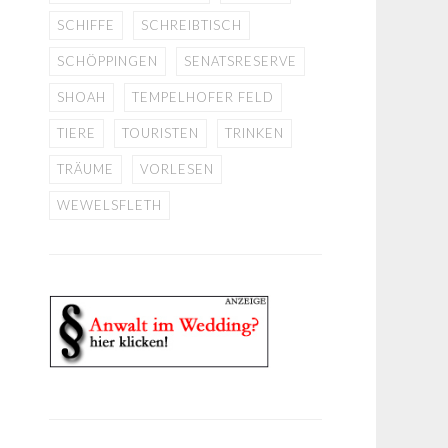
SCHIFFE
SCHREIBTISCH
SCHÖPPINGEN
SENATSRESERVE
SHOAH
TEMPELHOFER FELD
TIERE
TOURISTEN
TRINKEN
TRÄUME
VORLESEN
WEWELSFLETH