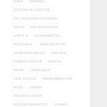
DADA
DENKMAL
DICHTER ALS GOETHE
DIE GOLDENEN ZITRONEN
GRASS
HALLERVORDEN
HARTZ IV
HEISSENBÜTTEL
HUGO BALL
JAHRESPLAYLIST
JAHRESRÜCKBLICK
KIRCHEN
KONRAD ENDLER
KRAKAU
KRITIK
LANDLEBEN
LÜÜL & BOCK
MAURENBRECHER
NAZIS
OBAMA
POLNISCH ESSEN
RÜDIGER BIERHORST
SCHAFE