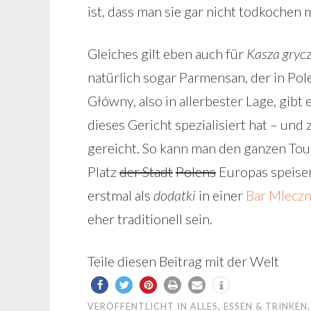
ist, dass man sie gar nicht todkochen
Gleiches gilt eben auch für
Kasza gryc
natürlich sogar Parmensan, der in Pole
Główny, also in allerbester Lage, gibt
dieses Gericht spezialisiert hat – und
gereicht. So kann man den ganzen To
Platz
der Stadt
Polens
Europas speise
erstmal als
dodatki
in einer
Bar Mlecz
eher traditionell sein.
Teile diesen Beitrag mit der Welt
VERÖFFENTLICHT IN
ALLES
,
ESSEN & TRINKEN