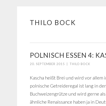
THILO BOCK
Springe
zum
Inhalt
POLNISCH ESSEN 4: K
20. SEPTEMBER 2015
|
THILO BOCK
Kascha heißt Brei und wird vor allem 
polnische Getreideregal ist lang in d
Buchweizengrütze und wird gerne als B
ähnliche Renaissance haben ja in Deu