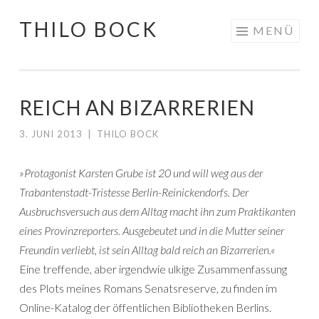
THILO BOCK
Springe
MENÜ
zum
Inhalt
REICH AN BIZARRERIEN
3. JUNI 2013
|
THILO BOCK
»Protagonist Karsten Grube ist 20 und will weg aus der
Trabantenstadt-Tristesse Berlin-Reinickendorfs. Der
Ausbruchsversuch aus dem Alltag macht ihn zum Praktikanten
eines Provinzreporters. Ausgebeutet und in die Mutter seiner
Freundin verliebt, ist sein Alltag bald reich an Bizarrerien.«
Eine treffende, aber irgendwie ulkige Zusammenfassung
des Plots meines Romans Senatsreserve, zu finden im
Online-Katalog der öffentlichen Bibliotheken Berlins.