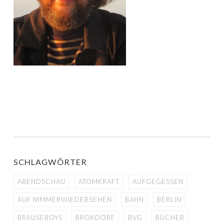
SCHLAGWÖRTER
ABENDSCHAU
ATOMKRAFT
AUFGEGESSEN
AUF NIMMERWIEDERSEHEN
BAHN
BERLIN
BRAUSEBOYS
BROKDORF
BVG
BÜCHER