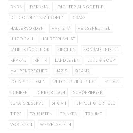
DADA
DENKMAL
DICHTER ALS GOETHE
DIE GOLDENEN ZITRONEN
GRASS
HALLERVORDEN
HARTZ IV
HEISSENBÜTTEL
HUGO BALL
JAHRESPLAYLIST
JAHRESRÜCKBLICK
KIRCHEN
KONRAD ENDLER
KRAKAU
KRITIK
LANDLEBEN
LÜÜL & BOCK
MAURENBRECHER
NAZIS
OBAMA
POLNISCH ESSEN
RÜDIGER BIERHORST
SCHAFE
SCHIFFE
SCHREIBTISCH
SCHÖPPINGEN
SENATSRESERVE
SHOAH
TEMPELHOFER FELD
TIERE
TOURISTEN
TRINKEN
TRÄUME
VORLESEN
WEWELSFLETH