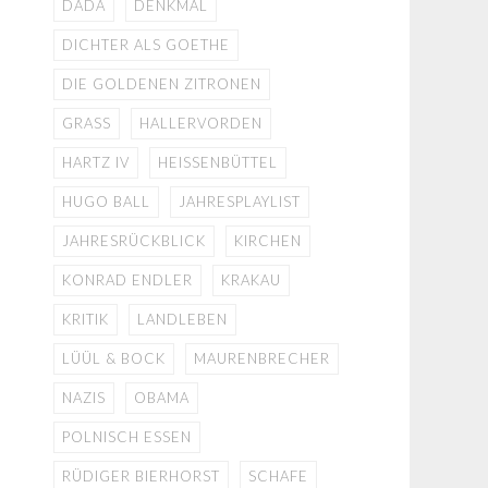
DADA
DENKMAL
DICHTER ALS GOETHE
DIE GOLDENEN ZITRONEN
GRASS
HALLERVORDEN
HARTZ IV
HEISSENBÜTTEL
HUGO BALL
JAHRESPLAYLIST
JAHRESRÜCKBLICK
KIRCHEN
KONRAD ENDLER
KRAKAU
KRITIK
LANDLEBEN
LÜÜL & BOCK
MAURENBRECHER
NAZIS
OBAMA
POLNISCH ESSEN
RÜDIGER BIERHORST
SCHAFE