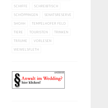
SCHIFFE
SCHREIBTISCH
SCHÖPPINGEN
SENATSRESERVE
SHOAH
TEMPELHOFER FELD
TIERE
TOURISTEN
TRINKEN
TRÄUME
VORLESEN
WEWELSFLETH