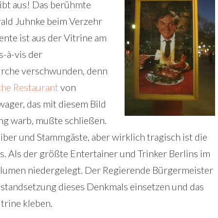
ibt aus! Das berühmte
rald Juhnke beim Verzehr
ente ist aus der Vitrine am
s-à-vis der
irche verschwunden, denn
che Restaurant
von
ager, das mit diesem Bild
ng warb, mußte schließen.
eiber und Stammgäste, aber wirklich tragisch ist die
 Als der größte Entertainer und Trinker Berlins im
Blumen niedergelegt. Der Regierende Bürgermeister
rinstandsetzung dieses Denkmals einsetzen und das
itrine kleben.