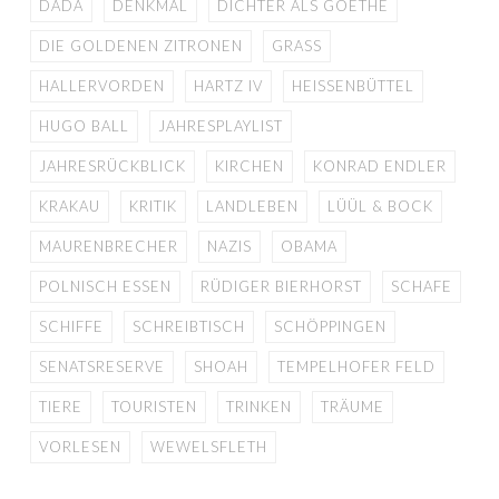
DADA
DENKMAL
DICHTER ALS GOETHE
DIE GOLDENEN ZITRONEN
GRASS
HALLERVORDEN
HARTZ IV
HEISSENBÜTTEL
HUGO BALL
JAHRESPLAYLIST
JAHRESRÜCKBLICK
KIRCHEN
KONRAD ENDLER
KRAKAU
KRITIK
LANDLEBEN
LÜÜL & BOCK
MAURENBRECHER
NAZIS
OBAMA
POLNISCH ESSEN
RÜDIGER BIERHORST
SCHAFE
SCHIFFE
SCHREIBTISCH
SCHÖPPINGEN
SENATSRESERVE
SHOAH
TEMPELHOFER FELD
TIERE
TOURISTEN
TRINKEN
TRÄUME
VORLESEN
WEWELSFLETH