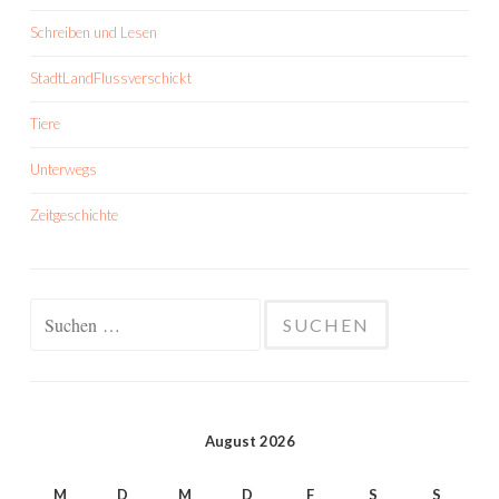
Schreiben und Lesen
StadtLandFlussverschickt
Tiere
Unterwegs
Zeitgeschichte
Suchen
nach:
August 2026
M
D
M
D
F
S
S