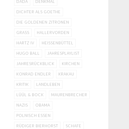
DADA
DENKMAL
DICHTER ALS GOETHE
DIE GOLDENEN ZITRONEN
GRASS
HALLERVORDEN
HARTZ IV
HEISSENBÜTTEL
HUGO BALL
JAHRESPLAYLIST
JAHRESRÜCKBLICK
KIRCHEN
KONRAD ENDLER
KRAKAU
KRITIK
LANDLEBEN
LÜÜL & BOCK
MAURENBRECHER
NAZIS
OBAMA
POLNISCH ESSEN
RÜDIGER BIERHORST
SCHAFE