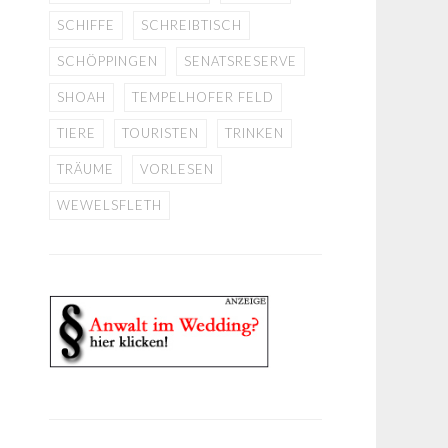
SCHIFFE
SCHREIBTISCH
SCHÖPPINGEN
SENATSRESERVE
SHOAH
TEMPELHOFER FELD
TIERE
TOURISTEN
TRINKEN
TRÄUME
VORLESEN
WEWELSFLETH