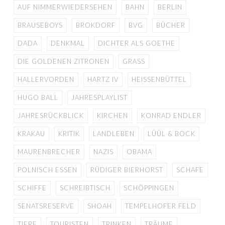
AUF NIMMERWIEDERSEHEN
BAHN
BERLIN
BRAUSEBOYS
BROKDORF
BVG
BÜCHER
DADA
DENKMAL
DICHTER ALS GOETHE
DIE GOLDENEN ZITRONEN
GRASS
HALLERVORDEN
HARTZ IV
HEISSENBÜTTEL
HUGO BALL
JAHRESPLAYLIST
JAHRESRÜCKBLICK
KIRCHEN
KONRAD ENDLER
KRAKAU
KRITIK
LANDLEBEN
LÜÜL & BOCK
MAURENBRECHER
NAZIS
OBAMA
POLNISCH ESSEN
RÜDIGER BIERHORST
SCHAFE
SCHIFFE
SCHREIBTISCH
SCHÖPPINGEN
SENATSRESERVE
SHOAH
TEMPELHOFER FELD
TIERE
TOURISTEN
TRINKEN
TRÄUME