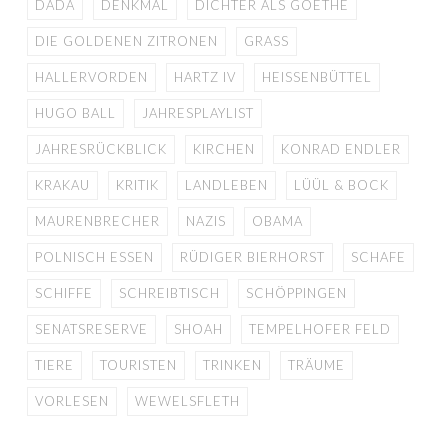
DADA
DENKMAL
DICHTER ALS GOETHE
DIE GOLDENEN ZITRONEN
GRASS
HALLERVORDEN
HARTZ IV
HEISSENBÜTTEL
HUGO BALL
JAHRESPLAYLIST
JAHRESRÜCKBLICK
KIRCHEN
KONRAD ENDLER
KRAKAU
KRITIK
LANDLEBEN
LÜÜL & BOCK
MAURENBRECHER
NAZIS
OBAMA
POLNISCH ESSEN
RÜDIGER BIERHORST
SCHAFE
SCHIFFE
SCHREIBTISCH
SCHÖPPINGEN
SENATSRESERVE
SHOAH
TEMPELHOFER FELD
TIERE
TOURISTEN
TRINKEN
TRÄUME
VORLESEN
WEWELSFLETH