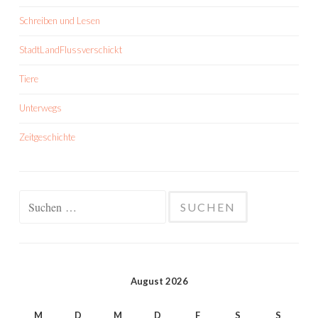
Schreiben und Lesen
StadtLandFlussverschickt
Tiere
Unterwegs
Zeitgeschichte
Suchen
nach:
August 2026
M
D
M
D
F
S
S