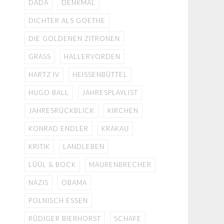
DADA
DENKMAL
DICHTER ALS GOETHE
DIE GOLDENEN ZITRONEN
GRASS
HALLERVORDEN
HARTZ IV
HEISSENBÜTTEL
HUGO BALL
JAHRESPLAYLIST
JAHRESRÜCKBLICK
KIRCHEN
KONRAD ENDLER
KRAKAU
KRITIK
LANDLEBEN
LÜÜL & BOCK
MAURENBRECHER
NAZIS
OBAMA
POLNISCH ESSEN
RÜDIGER BIERHORST
SCHAFE